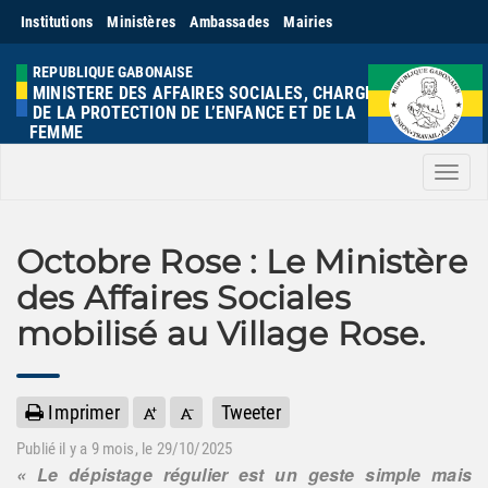
Institutions
Ministères
Ambassades
Mairies
REPUBLIQUE GABONAISE
MINISTERE DES AFFAIRES SOCIALES, CHARGE
DE LA PROTECTION DE L’ENFANCE ET DE LA
FEMME
Men
Octobre Rose : Le Ministère
des Affaires Sociales
mobilisé au Village Rose.
Imprimer
Tweeter
Publié il y a
9 mois
, le 29/10/2025
« Le dépistage régulier est un geste simple mais