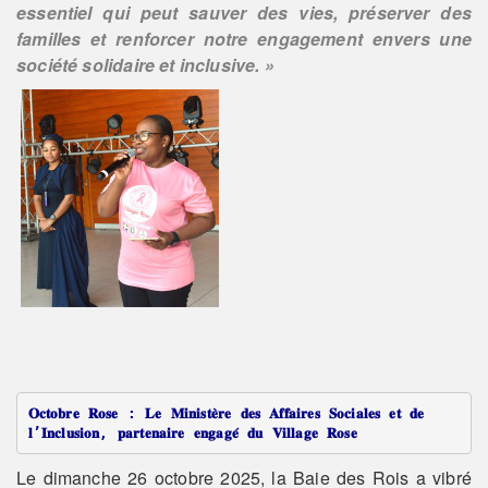
essentiel qui peut sauver des vies, préserver des
familles et renforcer notre engagement envers une
société solidaire et inclusive. »
𝐎𝐜𝐭𝐨𝐛𝐫𝐞 𝐑𝐨𝐬𝐞 : 𝐋𝐞 𝐌𝐢𝐧𝐢𝐬𝐭𝐞̀𝐫𝐞 𝐝𝐞𝐬 𝐀𝐟𝐟𝐚𝐢𝐫𝐞𝐬 𝐒𝐨𝐜𝐢𝐚𝐥𝐞𝐬 𝐞𝐭 𝐝𝐞 
𝐥’𝐈𝐧𝐜𝐥𝐮𝐬𝐢𝐨𝐧, 𝐩𝐚𝐫𝐭𝐞𝐧𝐚𝐢𝐫𝐞 𝐞𝐧𝐠𝐚𝐠𝐞́ 𝐝𝐮 𝐕𝐢𝐥𝐥𝐚𝐠𝐞 𝐑𝐨𝐬𝐞
Le dimanche 26 octobre 2025, la Baie des Rois a vibré